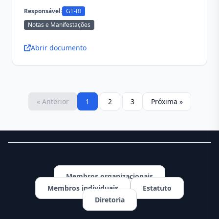
Responsável:
GT-RI
Notas e Manifestações
Abrir documento
« Anterior
1
2
3
Próxima »
Membros organizacionais
Membros individuais
Estatuto
Diretoria